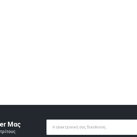
ter Μας
τρίτους.